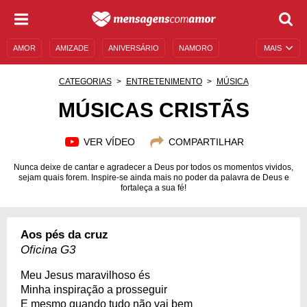
AMOR
AMIZADE
ANIVERSÁRIO
NAMORO
MAIS
SENTIMENTOS
LEGENDAS
DATAS ESPECIAIS
CATEGORIAS
ENTRETENIMENTO
MÚSICA
UNIVERSO FEMININO
AUTOAJUDA
DESCULPAS
MÚSICAS CRISTÃS
MENSAGENS E FRASES
MENSAGENS DE ANIVERSÁRIO
VER VÍDEO
COMPARTILHAR
ENTRETENIMENTO
FAMOSOS
BÍBLIA
Nunca deixe de cantar e agradecer a Deus por todos os momentos vividos,
sejam quais forem. Inspire-se ainda mais no poder da palavra de Deus e
fortaleça a sua fé!
Aos pés da cruz
Oficina G3
Meu Jesus maravilhoso és
Minha inspiração a prosseguir
E mesmo quando tudo não vai bem