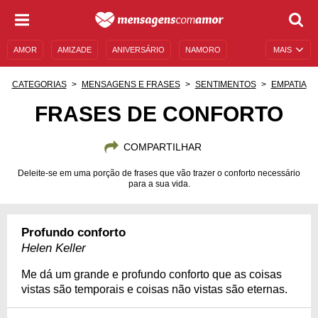
AMOR
AMIZADE
ANIVERSÁRIO
NAMORO
MAIS
SENTIMENTOS
LEGENDAS
DATAS ESPECIAIS
CATEGORIAS
MENSAGENS E FRASES
SENTIMENTOS
EMPATIA
UNIVERSO FEMININO
AUTOAJUDA
DESCULPAS
FRASES DE CONFORTO
MENSAGENS E FRASES
MENSAGENS DE ANIVERSÁRIO
COMPARTILHAR
ENTRETENIMENTO
FAMOSOS
BÍBLIA
Deleite-se em uma porção de frases que vão trazer o conforto necessário
para a sua vida.
Profundo conforto
Helen Keller
Me dá um grande e profundo conforto que as coisas
vistas são temporais e coisas não vistas são eternas.