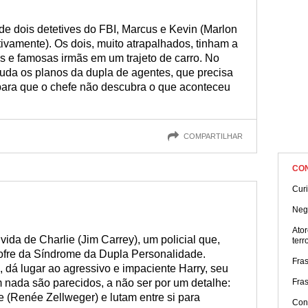
 de dois detetives do FBI, Marcus e Kevin (Marlon
amente). Os dois, muito atrapalhados, tinham a
s e famosas irmãs em um trajeto de carro. No
da os planos da dupla de agentes, que precisa
 para que o chefe não descubra o que aconteceu
COMPARTILHAR
CO
Cur
Neg
Ator
ida de Charlie (Jim Carrey), um policial que,
terr
ofre da Síndrome da Dupla Personalidade.
Fra
dá lugar ao agressivo e impaciente Harry, seu
 nada são parecidos, a não ser por um detalhe:
Fra
 (Renée Zellweger) e lutam entre si para
Con