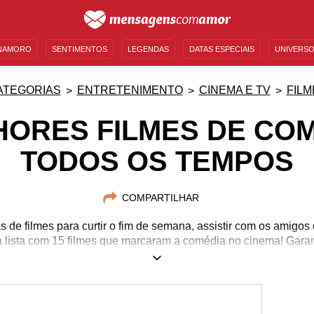
NAMORO
SENTIMENTOS
LEGENDAS
DATAS ESPECIAIS
UNIVERSO
MENSAGENS DE ANIVERSÁRIO
ENTRETENIMENTO
FAMOSOS
BÍBLIA
ATEGORIAS
ENTRETENIMENTO
CINEMA E TV
FILM
HORES FILMES DE COM
TODOS OS TEMPOS
COMPARTILHAR
s de filmes para curtir o fim de semana, assistir com os amigo
 lista com 15 filmes que marcaram a comédia no cinema! Garant
satisfeito com qualquer uma dessas escolhas!