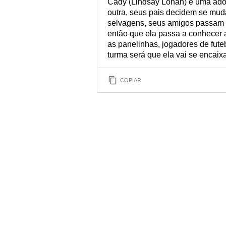
Cady (Lindsay Lohan) é uma adol
outra, seus pais decidem se mud
selvagens, seus amigos passam a 
então que ela passa a conhecer 
as panelinhas, jogadores de fute
turma será que ela vai se encaix
COPIAR