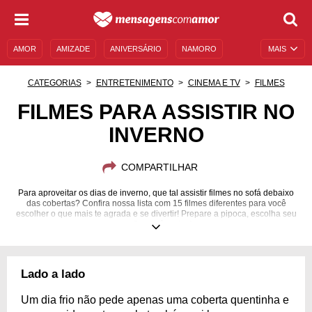
AMOR
AMIZADE
ANIVERSÁRIO
NAMORO
MAIS
SENTIMENTOS
LEGENDAS
DATAS ESPECIAIS
CATEGORIAS
ENTRETENIMENTO
CINEMA E TV
FILMES
UNIVERSO FEMININO
AUTOAJUDA
DESCULPAS
FILMES PARA ASSISTIR NO
INVERNO
MENSAGENS E FRASES
MENSAGENS DE ANIVERSÁRIO
ENTRETENIMENTO
FAMOSOS
BÍBLIA
COMPARTILHAR
Para aproveitar os dias de inverno, que tal assistir filmes no sofá debaixo
das cobertas? Confira nossa lista com 15 filmes diferentes para você
escolher o que mais te agrada e se divertir! Prepare a pipoca, escolha seu
prefiro e dê o play!
Lado a lado
Um dia frio não pede apenas uma coberta quentinha e