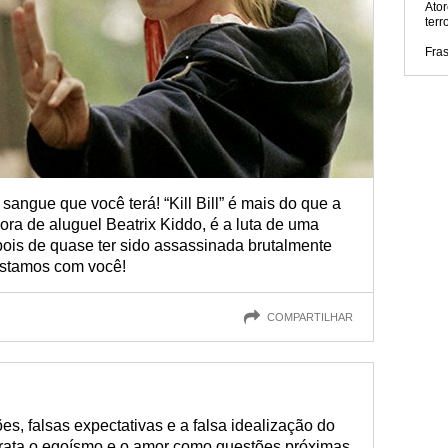
Ator
terr
Fra
angue que você terá! “Kill Bill” é mais do que a
ora de aluguel Beatrix Kiddo, é a luta de uma
pois de quase ter sido assassinada brutalmente
 estamos com você!
COMPARTILHAR
es, falsas expectativas e a falsa idealização do
etrata o egoísmo e o amor como questões próximas