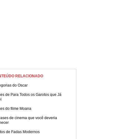
NTEÚDO RELACIONADO
egorias do Oscar
ses de Para Todos os Garotos que Já
i
ses do filme Moana
rases de cinema que você deveria
hecer
tos de Fadas Modernos