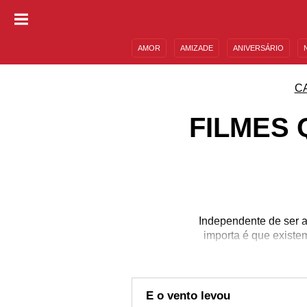
AMOR
AMIZADE
ANIVERSÁRIO
DESCULPAS
MENSAGENS E FRASES
C
FILMES 
Independente de ser a
importa é que existe
algumas pro
E o vento levou