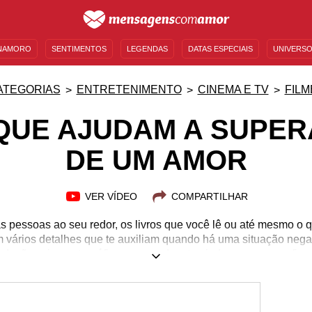
NAMORO
SENTIMENTOS
LEGENDAS
DATAS ESPECIAIS
UNIVERSO
MENSAGENS DE ANIVERSÁRIO
ENTRETENIMENTO
FAMOSOS
BÍBLIA
ATEGORIAS
ENTRETENIMENTO
CINEMA E TV
FILM
QUE AJUDAM A SUPER
DE UM AMOR
VER VÍDEO
COMPARTILHAR
s pessoas ao seu redor, os livros que você lê ou até mesmo o q
m vários detalhes que te auxiliam quando há uma situação negat
duções cinematográficas que podem te ajudar a superar o fim