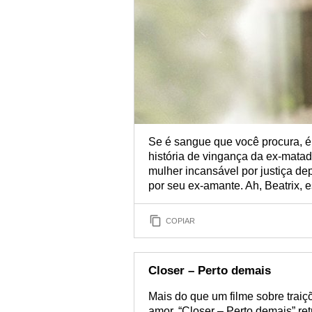
Se é sangue que você procura, é s
história de vingança da ex-matad
mulher incansável por justiça de
por seu ex-amante. Ah, Beatrix,
COPIAR
Closer – Perto demais
Mais do que um filme sobre traiçõ
amor, “Closer – Perto demais” r