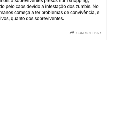
m mostra sobreviventes presos num shopping,
do pelo caos devido a infestação dos zumbis. No
manos começa a ter problemas de convivência, e
vivos, quanto dos sobreviventes.
COMPARTILHAR