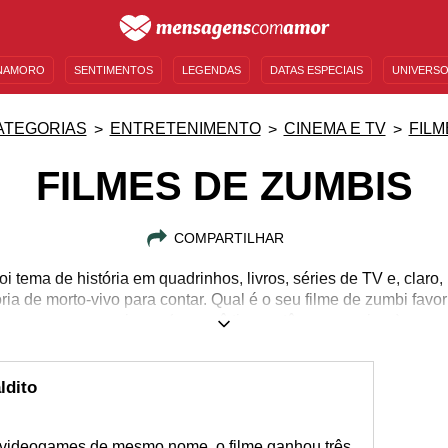
NAMORO
SENTIMENTOS
LEGENDAS
DATAS ESPECIAIS
UNIVERSO
MENSAGENS DE ANIVERSÁRIO
ENTRETENIMENTO
FAMOSOS
BÍBLIA
ATEGORIAS
ENTRETENIMENTO
CINEMA E TV
FILM
FILMES DE ZUMBIS
COMPARTILHAR
oi tema de história em quadrinhos, livros, séries de TV e, claro,
ia de morto-vivo para contar. Qual é o seu filme de zumbi favori
prepare a pipoca (se você tiver estômago pra isso).
ldito
e videogames de mesmo nome, o filme ganhou três