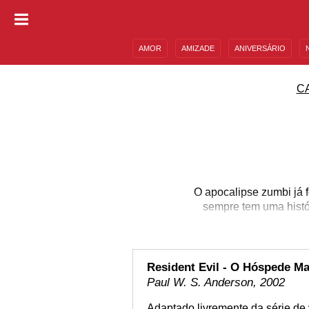
AMOR
AMIZADE
ANIVERSÁRIO
DESCULPAS
MENSAGENS E FRASES
C
O apocalipse zumbi já f
sempre tem uma histór
Resident Evil - O Hóspede Ma
Paul W. S. Anderson, 2002
Adaptado livremente da série d