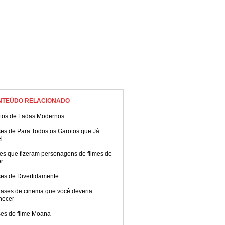
NTEÚDO RELACIONADO
tos de Fadas Modernos
ses de Para Todos os Garotos que Já
i
es que fizeram personagens de filmes de
or
ses de Divertidamente
rases de cinema que você deveria
hecer
ses do filme Moana