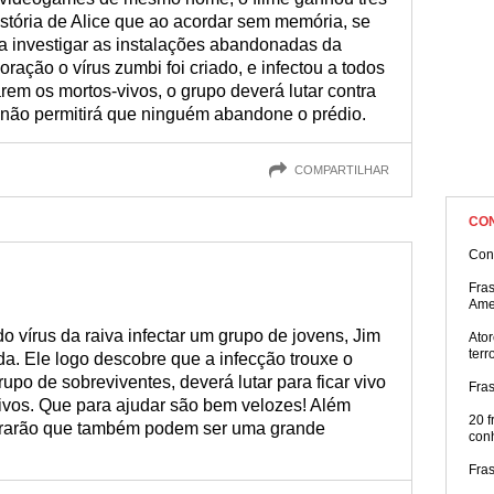
tória de Alice que ao acordar sem memória, se
a investigar as instalações abandonadas da
oração o vírus zumbi foi criado, e infectou a todos
rem os mortos-vivos, o grupo deverá lutar contra
não permitirá que ninguém abandone o prédio.
COMPARTILHAR
CO
Con
Fra
Ame
 vírus da raiva infectar um grupo de jovens, Jim
Ator
terr
. Ele logo descobre que a infecção trouxe o
upo de sobreviventes, deverá lutar para ficar vivo
Fra
vos. Que para ajudar são bem velozes! Além
20 f
trarão que também podem ser uma grande
con
Fra