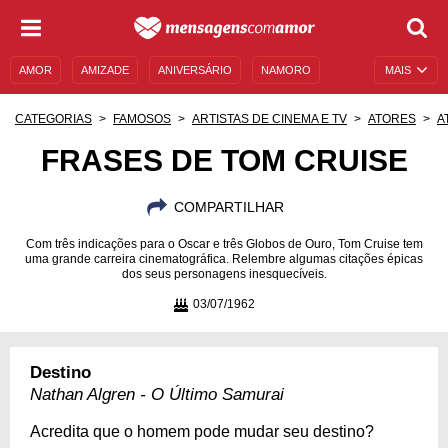
AMOR
AMIZADE
ANIVERSÁRIO
NAMORO
MAIS
SENTIMENTOS
LEGENDAS
DATAS ESPECIAIS
CATEGORIAS
FAMOSOS
ARTISTAS DE CINEMA E TV
ATORES
A
UNIVERSO FEMININO
AUTOAJUDA
DESCULPAS
FRASES DE TOM CRUISE
MENSAGENS E FRASES
MENSAGENS DE ANIVERSÁRIO
COMPARTILHAR
ENTRETENIMENTO
FAMOSOS
BÍBLIA
Com três indicações para o Oscar e três Globos de Ouro, Tom Cruise tem
uma grande carreira cinematográfica. Relembre algumas citações épicas
dos seus personagens inesquecíveis.
03/07/1962
Destino
Nathan Algren - O Último Samurai
Acredita que o homem pode mudar seu destino?