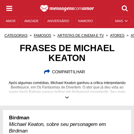
AMOR
AMIZADE
ANIVERSÁRIO
NAMORO
MAIS
SENTIMENTOS
LEGENDAS
DATAS ESPECIAIS
CATEGORIAS
FAMOSOS
ARTISTAS DE CINEMA E TV
ATORES
A
UNIVERSO FEMININO
AUTOAJUDA
DESCULPAS
FRASES DE MICHAEL
KEATON
MENSAGENS E FRASES
MENSAGENS DE ANIVERSÁRIO
ENTRETENIMENTO
FAMOSOS
BÍBLIA
COMPARTILHAR
Após algumas comédias, Michael Keaton ganhou a crítica interpretando
Beetlejuice, em Os Fantasmas de Divertem. O ator que já deu vida ao
super-herói Batman parece brilhar em Hollywood novamente. Seu mais
recente trabalho - o filme Birdman - rendeu uma indicação ao Oscar.
05/09/1951
Birdman
Michael Keaton, sobre seu personagem em
Birdman