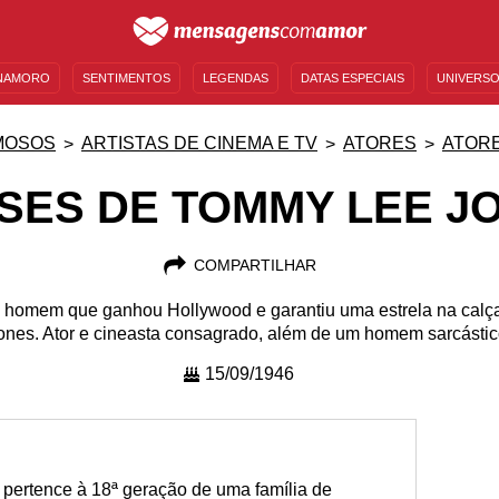
NAMORO
SENTIMENTOS
LEGENDAS
DATAS ESPECIAIS
UNIVERSO
MENSAGENS DE ANIVERSÁRIO
ENTRETENIMENTO
FAMOSOS
BÍBLIA
MOSOS
ARTISTAS DE CINEMA E TV
ATORES
ATORE
SES DE TOMMY LEE J
COMPARTILHAR
 homem que ganhou Hollywood e garantiu uma estrela na calç
ones. Ator e cineasta consagrado, além de um homem sarcástic
15/09/1946
pertence à 18ª geração de uma família de