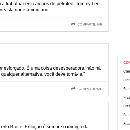
ou a trabalhar em campos de petróleo. Tommy Lee
ineasta norte-americano.
COMPARTILHAR
CO
tor esforçado. É uma coisa desesperadora, não há
Cur
 qualquer alternativa, você deve tomá-la."
Fras
Fras
COMPARTILHAR
Fra
Fra
Fra
Fra
 certo Bruce. Emoção é sempre o inimigo da