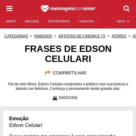
AMOR
AMIZADE
ANIVERSÁRIO
NAMORO
MAIS
SENTIMENTOS
LEGENDAS
DATAS ESPECIAIS
CATEGORIAS
FAMOSOS
ARTISTAS DE CINEMA E TV
ATORES
A
UNIVERSO FEMININO
AUTOAJUDA
DESCULPAS
FRASES DE EDSON
CELULARI
MENSAGENS E FRASES
MENSAGENS DE ANIVERSÁRIO
ENTRETENIMENTO
FAMOSOS
BÍBLIA
COMPARTILHAR
Pai de dois filhos, Edson Celulari conquistou o público com sua beleza e
talento nas telinhas. Conheça o pensamento deste grande ator.
20/03/1958
Emoção
Edson Celulari