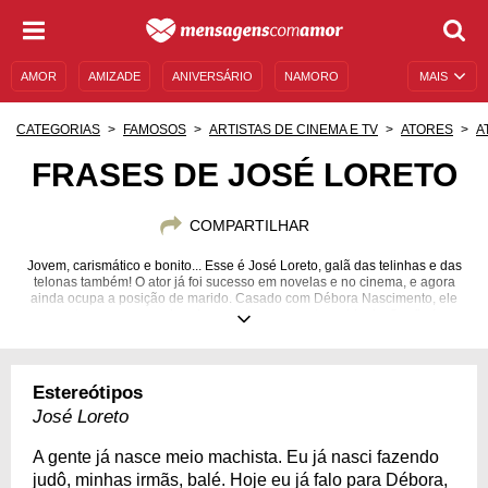
AMOR
AMIZADE
ANIVERSÁRIO
NAMORO
MAIS
SENTIMENTOS
LEGENDAS
DATAS ESPECIAIS
CATEGORIAS
FAMOSOS
ARTISTAS DE CINEMA E TV
ATORES
A
UNIVERSO FEMININO
AUTOAJUDA
DESCULPAS
FRASES DE JOSÉ LORETO
MENSAGENS E FRASES
MENSAGENS DE ANIVERSÁRIO
COMPARTILHAR
ENTRETENIMENTO
FAMOSOS
BÍBLIA
Jovem, carismático e bonito... Esse é José Loreto, galã das telinhas e das
telonas também! O ator já foi sucesso em novelas e no cinema, e agora
ainda ocupa a posição de marido. Casado com Débora Nascimento, ele
conta um pouco mais sobre seus pensamentos e ideais. Confira!
27/05/1984
Estereótipos
José Loreto
A gente já nasce meio machista. Eu já nasci fazendo
judô, minhas irmãs, balé. Hoje eu já falo para Débora,