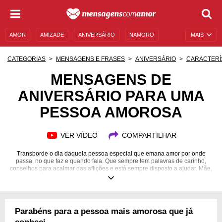
AMOR
AMIZADE
ANIVERSÁRIO
NAMORO
MAIS
SENTIMENTOS
LEGENDAS
DATAS ESPECIAIS
CATEGORIAS
MENSAGENS E FRASES
ANIVERSÁRIO
CARACTERÍ
UNIVERSO FEMININO
AUTOAJUDA
DESCULPAS
MENSAGENS DE
ANIVERSÁRIO PARA UMA
MENSAGENS E FRASES
MENSAGENS DE ANIVERSÁRIO
PESSOA AMOROSA
ENTRETENIMENTO
FAMOSOS
BÍBLIA
VER VÍDEO
COMPARTILHAR
Transborde o dia daquela pessoa especial que emana amor por onde
passa, no que faz e quando fala. Que sempre tem palavras de carinho,
conselhos para acalmar das aflições e está sempre disposto a ajudar. Mãe,
amigos, parentes, amores e pessoas amorosas merecem lindas
mensagens no dia do aniversário!
Parabéns para a pessoa mais amorosa que já