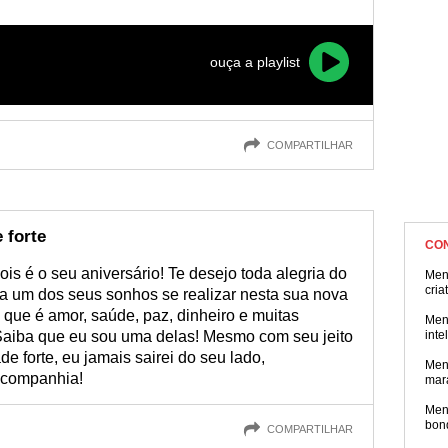
iversário para você parabenizar aquela pessoa mandona. Confi
ouça a playlist
COMPARTILHAR
 forte
CO
ois é o seu aniversário! Te desejo toda alegria do
Men
cria
 um dos seus sonhos se realizar nesta sua nova
l que é amor, saúde, paz, dinheiro e muitas
Men
Saiba que eu sou uma delas! Mesmo com seu jeito
inte
 forte, eu jamais sairei do seu lado,
Men
 companhia!
mar
Men
bon
COMPARTILHAR