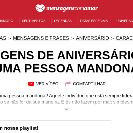
NAMORO
SENTIMENTOS
LEGENDAS
DATAS ESPECIAIS
UNIVERSO
MENSAGENS DE ANIVERSÁRIO
ENTRETENIMENTO
FAMOSOS
BÍBLIA
AS
MENSAGENS E FRASES
ANIVERSÁRIO
CARAC
GENS DE ANIVERSÁRI
UMA PESSOA MANDON
VER VÍDEO
COMPARTILHAR
a pessoa mandona? Aquele indivíduo que está sempre lidera
eito se não for da sua maneira. Eles não fazem por mal; simple
inal das contas, acabam sendo conhecidos por todos por conta des
nalidade. Normalmente, mensagens de parabéns gostam de enf
 que está fazendo aniversário. Ao mesmo tempo, é comum deixar 
stos mas que fazem parte daquela pessoa. Pensando nisso, c
 nossa playlist!