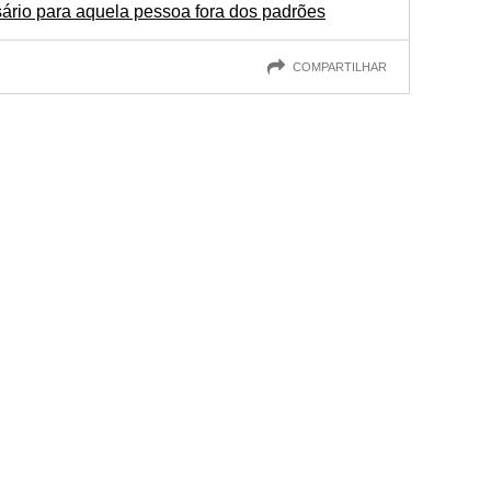
rio para aquela pessoa fora dos padrões
COMPARTILHAR