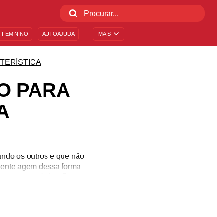
 FEMININO
AUTOAJUDA
MAIS
TERÍSTICA
O PARA
A
ndo os outros e que não
smente agem dessa forma
sa característica tão
atizar alguns aspectos
claro alguns traços que
riamos 20 mensagens de