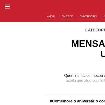
AMOR
AMIZADE
ANIVERSÁRIO
DESCULPAS
MENSAGENS E FRASES
CATEGORI
MENSA
Quem nunca conheceu um
aceita que algo seja f
por instinto e, no f
marcante de sua perso
positivos do indivíduo
nem sempre são bem vi
#Comemore o aniversário com