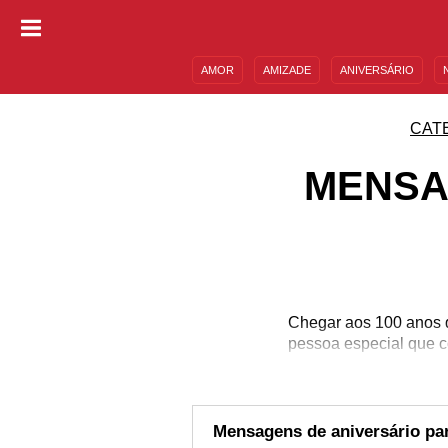
AMOR
AMIZADE
ANIVERSÁRIO
DESCULPAS
MENSAGENS E FRASES
CAT
MENSA
Chegar aos 100 anos d
pessoa especial que c
par
Mensagens de aniversário par