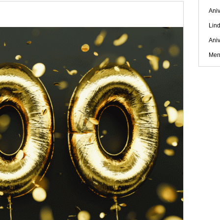
Aniv
Lind
Ani
Men