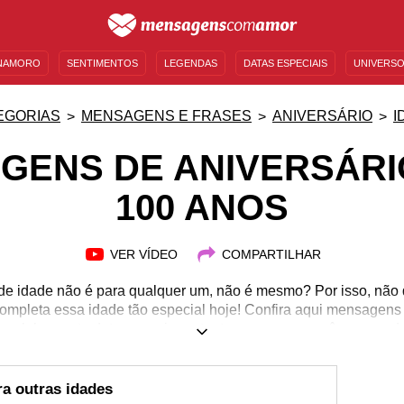
NAMORO
SENTIMENTOS
LEGENDAS
DATAS ESPECIAIS
UNIVERSO
MENSAGENS DE ANIVERSÁRIO
ENTRETENIMENTO
FAMOSOS
BÍBLIA
EGORIAS
MENSAGENS E FRASES
ANIVERSÁRIO
I
GENS DE ANIVERSÁRI
100 ANOS
VER VÍDEO
COMPARTILHAR
e idade não é para qualquer um, não é mesmo? Por isso, não 
ompleta essa idade tão especial hoje! Confira aqui mensagens 
a celebrar esta data super importante com quem você ama e adm
a outras idades