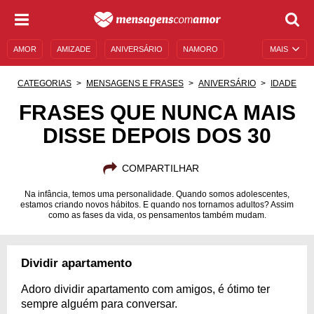
AMOR
AMIZADE
ANIVERSÁRIO
NAMORO
MAIS
SENTIMENTOS
LEGENDAS
DATAS ESPECIAIS
CATEGORIAS
MENSAGENS E FRASES
ANIVERSÁRIO
IDADE
UNIVERSO FEMININO
AUTOAJUDA
DESCULPAS
FRASES QUE NUNCA MAIS
DISSE DEPOIS DOS 30
MENSAGENS E FRASES
MENSAGENS DE ANIVERSÁRIO
ENTRETENIMENTO
FAMOSOS
BÍBLIA
COMPARTILHAR
Na infância, temos uma personalidade. Quando somos adolescentes,
estamos criando novos hábitos. E quando nos tornamos adultos? Assim
como as fases da vida, os pensamentos também mudam.
Dividir apartamento
Adoro dividir apartamento com amigos, é ótimo ter
sempre alguém para conversar.