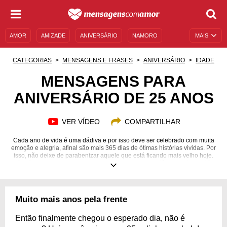
AMOR
AMIZADE
ANIVERSÁRIO
NAMORO
MAIS
SENTIMENTOS
LEGENDAS
DATAS ESPECIAIS
CATEGORIAS
MENSAGENS E FRASES
ANIVERSÁRIO
IDADE
UNIVERSO FEMININO
AUTOAJUDA
DESCULPAS
MENSAGENS PARA
ANIVERSÁRIO DE 25 ANOS
MENSAGENS E FRASES
MENSAGENS DE ANIVERSÁRIO
ENTRETENIMENTO
FAMOSOS
BÍBLIA
VER VÍDEO
COMPARTILHAR
Cada ano de vida é uma dádiva e por isso deve ser celebrado com muita
emoção e alegria, afinal são mais 365 dias de ótimas histórias vividas. Por
isso, não deixe de parabenizar aquele que está ficando mais velho hoje.
Confira nossas mensagens especiais para quem está completando 25
anos!
Muito mais anos pela frente
Então finalmente chegou o esperado dia, não é