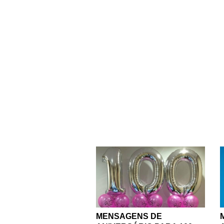
Todas as idades e fas
especial. Você não va
feliz aniversário espec
frases e mensagens. C
que você encontra aqui
estão apenas começa
Todos, certamente, tê
muito melhor quando e
parentes ou conhec
mensagens qu
MENSAGENS DE