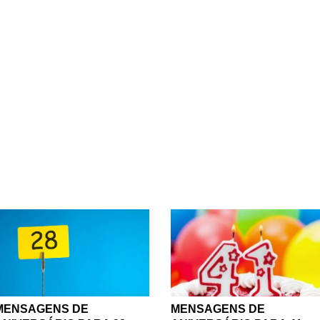
es da vida são contempladas nas nossas páginas, afinal, toda
i querer deixar o aniversário de ninguém passar em branco, n
ial vai deixar essa data tão importante ainda mais feliz, por iss
ada novo ano traz novos sonhos, experiências e expectativas, 
 são ideais para dar parabéns a todos aqueles a quem você que
ndo a vida, aos mais velhos que já vivenciaram inúmeras situ
m motivos de sobra para comemorar, então celebre junto a eles! 
stamos no pensamento de quem nos quer bem, então leve essa 
idos, qualquer que seja a idade que eles estejam completando.
e vão trazer felicidade a todos aqueles que celebram mais um
MENSAGENS DE
MENSAGENS DE