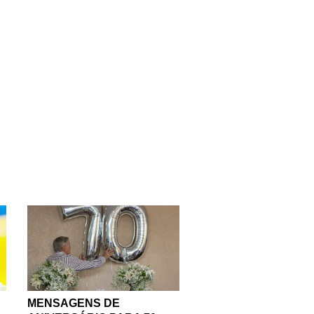
s guardam algo único e
ão é mesmo? Um voto de
o, inspire-se com nossas
portanto, as mensagens
r bem, das crianças que
ações inesquecíveis.
O aniversário se torna
alegria a seus amigos,
 Leia e compartilhe
 ano de vida!
MENSAGENS DE