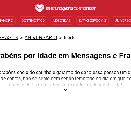
NAMORO
SENTIMENTOS
LEGENDAS
DATAS ESPECIAIS
UNIVERSO
MENSAGENS DE ANIVERSÁRIO
ENTRETENIMENTO
FAMOSOS
BÍBLIA
FRASES
ANIVERSÁRIO
Idade
rabéns por Idade em Mensagens e Fra
rabéns cheio de carinho é garantia de dar a essa pessoa um di
al de contas, não se sente bem sendo lembrado no dia em que 
chance de dizer parabéns não pode ser desperdiçada!
 mensagem de aniversário para alguém, mas não tenha certeza
a! Nas páginas de Parabéns por Idade a seguir, você vai encon
 idade que a pessoa a quem você quer homenagear vai comple
o adolescente que acaba de alcançar os dezoito ou para aquel
, temos vários jeitos de dizer parabéns que têm a cara dessa no