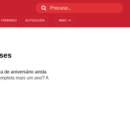
 FEMININO
AUTOAJUDA
MAIS
ses
a de aniversário ainda
completa mais um ano? A
 do que escrever? Conte
trar diversas opções de
tar. Seja para o amigo
es que já passaram dos
va fase.