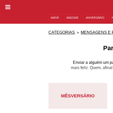
AMOR
AMIZADE
ANIVERSÁRIO
DESCULPAS
MENSAGENS E FRASES
CATEGORIAS
MENSAGENS E 
Pa
Enviar a alguém um pa
mais feliz. Quem, afin
Quer enviar a perfeita
com a nossa ajuda ness
mensagens dedicadas à
MÊSVERSÁRIO
chegando aos trinta, 
setenta