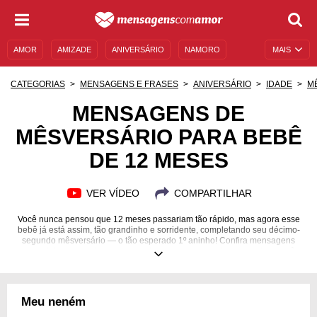
AMOR
AMIZADE
ANIVERSÁRIO
NAMORO
MAIS
SENTIMENTOS
LEGENDAS
DATAS ESPECIAIS
CATEGORIAS
MENSAGENS E FRASES
ANIVERSÁRIO
IDADE
M
UNIVERSO FEMININO
AUTOAJUDA
DESCULPAS
MENSAGENS DE
MÊSVERSÁRIO PARA BEBÊ
MENSAGENS E FRASES
MENSAGENS DE ANIVERSÁRIO
DE 12 MESES
ENTRETENIMENTO
FAMOSOS
BÍBLIA
VER VÍDEO
COMPARTILHAR
Você nunca pensou que 12 meses passariam tão rápido, mas agora esse
bebê já está assim, tão grandinho e sorridente, completando seu décimo-
segundo mêsversário — o tão esperado 1º aninho! Confira mensagens
para celebrar essa data e demonstrar seus sentimentos por mais um mês
de vida do bebê.
Meu neném