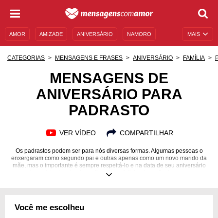
AMOR
AMIZADE
ANIVERSÁRIO
NAMORO
MAIS
SENTIMENTOS
LEGENDAS
DATAS ESPECIAIS
CATEGORIAS
MENSAGENS E FRASES
ANIVERSÁRIO
FAMÍLIA
UNIVERSO FEMININO
AUTOAJUDA
DESCULPAS
MENSAGENS DE
ANIVERSÁRIO PARA
MENSAGENS E FRASES
MENSAGENS DE ANIVERSÁRIO
PADRASTO
ENTRETENIMENTO
FAMOSOS
BÍBLIA
VER VÍDEO
COMPARTILHAR
Os padrastos podem ser para nós diversas formas. Algumas pessoas o
enxergaram como segundo pai e outras apenas como um novo marido da
mãe, mas o importante é sempre respeitá-lo e na data de seu aniversário
cumprimentá-lo desejando realizações e felicidades, afinal, com certeza
ele faz sua mãe feliz!
Você me escolheu