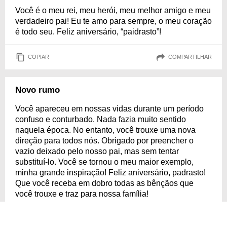
Você é o meu rei, meu herói, meu melhor amigo e meu
verdadeiro pai! Eu te amo para sempre, o meu coração
é todo seu. Feliz aniversário, “paidrasto”!
COPIAR
COMPARTILHAR
Novo rumo
Você apareceu em nossas vidas durante um período
confuso e conturbado. Nada fazia muito sentido
naquela época. No entanto, você trouxe uma nova
direção para todos nós. Obrigado por preencher o
vazio deixado pelo nosso pai, mas sem tentar
substituí-lo. Você se tornou o meu maior exemplo,
minha grande inspiração! Feliz aniversário, padrasto!
Que você receba em dobro todas as bênçãos que
você trouxe e traz para nossa família!
Agradeça seu padrasto por fazer parte de sua vida e
ser um grande exemplo para você!