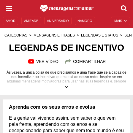
AMOR
AMIZADE
ANIVERSÁRIO
NAMORO
MAIS
SENTIMENTOS
LEGENDAS
DATAS ESPECIAIS
CATEGORIAS
MENSAGENS E FRASES
LEGENDAS E STATUS
SEN
UNIVERSO FEMININO
AUTOAJUDA
DESCULPAS
LEGENDAS DE INCENTIVO
MENSAGENS E FRASES
MENSAGENS DE ANIVERSÁRIO
VER VÍDEO
COMPARTILHAR
ENTRETENIMENTO
FAMOSOS
BÍBLIA
Às vezes, a única coisa de que precisamos é uma frase que seja capaz de
nos incentivar ou incentivar quem está ao nosso redor. Inspire-se em
algumas mensagens motivadoras para usar nas suas legendas e, sempre
que preciso, use-as. Você pode transformar o seu dia e o das demais
pessoas.
Aprenda com os seus erros e evolua
E a gente vai vivendo assim, sem saber o que vem
pela frente, aprendendo com os erros e se
decepcionando para saber que nem todo mundo é seu