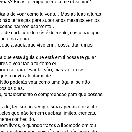
 voas? Ficas o tempo inteiro a me observar?
taria de voar como tu voas… Mas as tuas alturas
 não ter forças para suportar os mesmos ventos
tu cortas harmoniosamente…
 de cada um de nós é diferente, e isto não quer
omo uma águia.
a que a águia que vive em ti possa dar rumos
a que esta águia que está em ti possa te guiar,
ires a voar tão alto como eu.
arou-se para levantar vôo, mas voltou-se
ue a ouvia atentamente:
 Não poderás voar como uma águia, se não
dos os dias.
o, fortalecimento e compreensão para que possas
ntade, teu sonho sempre será apenas um sonho.
ueles que não temem quebrar limites, crenças,
mente conhecido.
em livres, e quando trazes a liberdade em teu
as que desejares, pois já não estarás apegado a