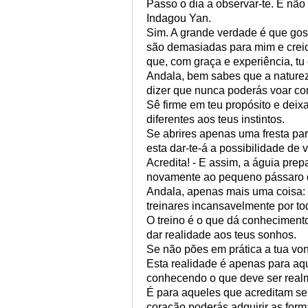
Passo o dia a observar-te. E não
Indagou Yan.
Sim. A grande verdade é que gos
são demasiadas para mim e creio
que, com graça e experiência, 
Andala, bem sabes que a natureza
dizer que nunca poderás voar c
Sê firme em teu propósito e deix
diferentes aos teus instintos.
Se abrires apenas uma fresta par
esta dar-te-á a possibilidade de v
Acredita! - E assim, a águia prep
novamente ao pequeno pássaro q
Andala, apenas mais uma coisa:
treinares incansavelmente por to
O treino é o que dá conheciment
dar realidade aos teus sonhos.
Se não pões em prática a tua vo
Esta realidade é apenas para aq
conhecendo o que deve ser real
É para aqueles que acreditam ser
coração poderás adquirir as form