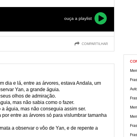
ouça a playlist
COMPARTILHAR
CO
Men
Fra
m dia e lá, entre as árvores, estava Andala, um
servar Yan, a grande águia.
Aut
a seus olhos de admiração.
Fra
guia, mas não sabia como o fazer.
Men
o a águia, mas não conseguia assim ser.
 por entre as árvores só para vislumbrar tamanha
Men
Fras
 mata a observar o vôo de Yan, e de repente a
Fras