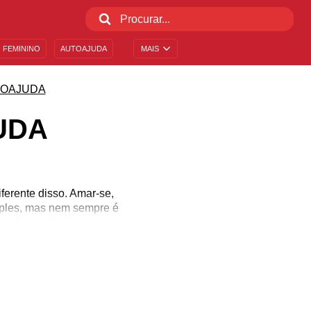
 FEMININO
AUTOAJUDA
MAIS
OAJUDA
UDA
erente disso. Amar-se,
imples, mas nem sempre é
tarde, a vida cobra esse
les que podem mudar
as que a cercam. Tire um
ira essas mensagens de
.