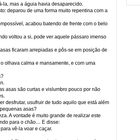
á-la, mas a águia havia desaparecido.
to: deparou de uma forma muito repentina com a
 impossível, acabou batendo de frente com o belo
do voltou a si, pode ver aquele pássaro imenso
s asas ficaram arrepiadas e pôs-se em posição de
 o olhava calma e mansamente, e com uma
a?
n.
as asas são curtas e vislumbro pouco por não
es.
 desfrutar, usufruir de tudo aquilo que está além
 pequenas asas?
teza. A vontade é muito grande de realizar este
ando para o chão… E disse:
para vê-la voar e caçar.