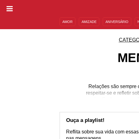
AMOR
AMIZADE
ANIVERSÁRIO
DESCULPAS
MENSAGENS E FRASES
CATEGO
ME
Relações são sempre c
respeitar-se e refletir
assim. Então, porque nã
tipo de conhecimen
profundamente sua vida.
tempo para refletir s
Ouça a playlist!
Reflita sobre sua vida com essas
nas mensagens.