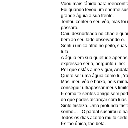
Voou mais rápido para reencontr
Foi quando levou um enorme sus
grande águia a sua frente.
Tentou conter o seu vôo, mas foi
pássaro.
Caiu desnorteado no chão e quan
bem ao seu lado observando-o.
Sentiu um calafrio no peito, sua
luta.
A águia em sua quietude apenas
expressão séria, perguntou-lhe:
Por que estás a me vigiar, Andal
Quero ser uma águia como tu, Ya
Mas, meu vôo é baixo, pois minh
conseguir ultrapassar meus limit
E como te sentes amigo sem poder
do que podes alcançar com tuas
Sinto tristeza. Uma profunda tris
sonho… - O pardal suspirou olh
Todos os dias acordo muito cedo 
És tão única, tão bela.