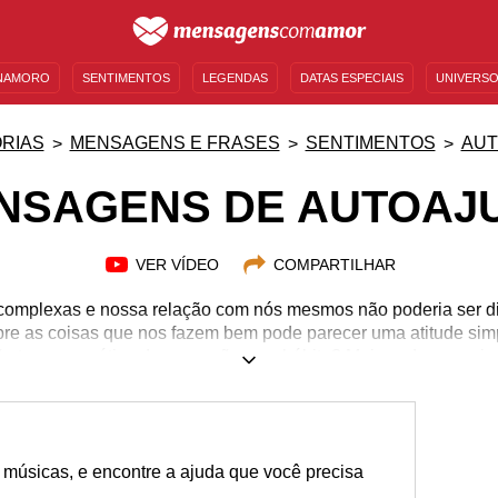
NAMORO
SENTIMENTOS
LEGENDAS
DATAS ESPECIAIS
UNIVERSO
MENSAGENS DE ANIVERSÁRIO
ENTRETENIMENTO
FAMOSOS
BÍBLIA
RIAS
MENSAGENS E FRASES
SENTIMENTOS
AUT
NSAGENS DE AUTOAJ
VER VÍDEO
COMPARTILHAR
omplexas e nossa relação com nós mesmos não poderia ser dif
 sobre as coisas que nos fazem bem pode parecer uma atitude s
o tornar a prática dessas ações um hábito? Mais cedo ou mais 
to sobre nós mesmos, então comece agora! São atitudes simp
 Comece hoje mesmo a dar mais atenção a si mesmo e as cois
obre sua vida e seus dilemas. Não sabe por onde começar? Conf
autoajuda e se jogue nesse universo imenso que é você mesmo
 músicas, e encontre a ajuda que você precisa