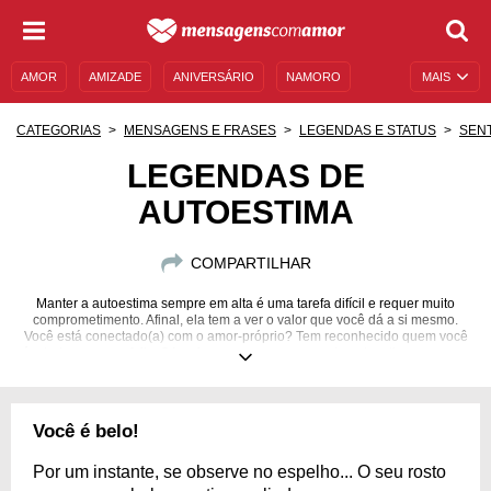
AMOR
AMIZADE
ANIVERSÁRIO
NAMORO
MAIS
SENTIMENTOS
LEGENDAS
DATAS ESPECIAIS
CATEGORIAS
MENSAGENS E FRASES
LEGENDAS E STATUS
SEN
UNIVERSO FEMININO
AUTOAJUDA
DESCULPAS
LEGENDAS DE
AUTOESTIMA
MENSAGENS E FRASES
MENSAGENS DE ANIVERSÁRIO
ENTRETENIMENTO
FAMOSOS
BÍBLIA
COMPARTILHAR
Manter a autoestima sempre em alta é uma tarefa difícil e requer muito
comprometimento. Afinal, ela tem a ver o valor que você dá a si mesmo.
Você está conectado(a) com o amor-próprio? Tem reconhecido quem você
é e todos os seus feitos? Inspire-se em mensagens de autoestima e use-as
como legenda.
Você é belo!
Por um instante, se observe no espelho... O seu rosto