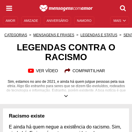
AMOR
AMIZADE
ANIVERSÁRIO
NAMORO
MAIS
SENTIMENTOS
LEGENDAS
DATAS ESPECIAIS
CATEGORIAS
MENSAGENS E FRASES
LEGENDAS E STATUS
SEN
UNIVERSO FEMININO
AUTOAJUDA
DESCULPAS
LEGENDAS CONTRA O
RACISMO
MENSAGENS E FRASES
MENSAGENS DE ANIVERSÁRIO
ENTRETENIMENTO
FAMOSOS
BÍBLIA
VER VÍDEO
COMPARTILHAR
Sim, estamos no ano de 2021, e ainda há quem julgue pessoas pela sua
etnia. Algo tão estranho para seres que se dizem tão evoluídos, rodeados
de tecnologia e informação. Estranho, porém existente. A boa notícia é que
ao menos as várias formas de nos conectarmos trouxeram voz a muitos e
maneiras diferentes de lutar e combater essa doença que é o racismo. Não
importa a sua classe social, visão política ou cor de pele. Todos nós temos
a obrigação de extinguir todas as formas de racismo: palavras,
expressões, gestos, olhares... tudo! Nada pode passar batido. Descubra
Racismo existe
aqui algumas legendas para incluir em suas fotos e levantar a bandeira
contra o racismo.
E ainda há quem negue a existência do racismo. Sim,