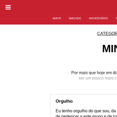
AMOR
AMIZADE
ANIVERSÁRIO
DESCULPAS
MENSAGENS E FRASES
CATEGOR
MI
Por mais que hoje em dia
ser um pouco mais c
i
Orgulho
Eu tenho orgulho do que sou, da 
de pertencer a este grupo e de lu