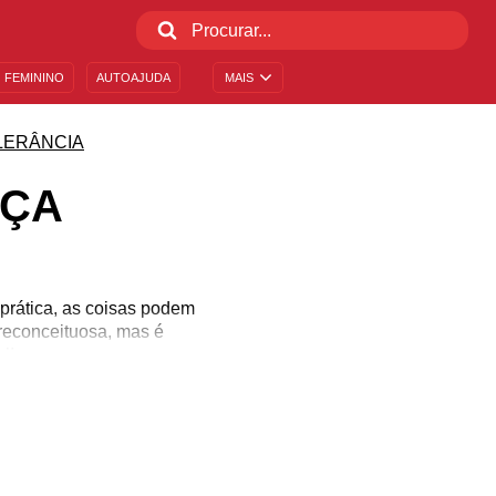
 FEMININO
AUTOAJUDA
MAIS
LERÂNCIA
RÇA
 prática, as coisas podem
reconceituosa, mas é
l!