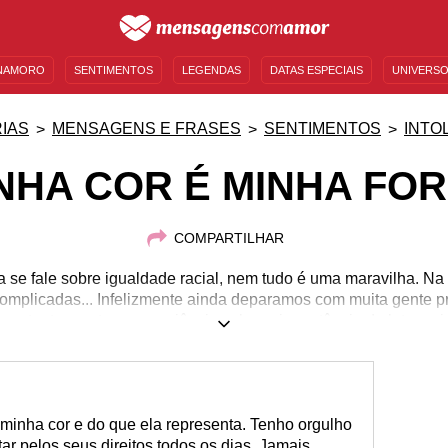
NAMORO
SENTIMENTOS
LEGENDAS
DATAS ESPECIAIS
UNIVERSO
MENSAGENS DE ANIVERSÁRIO
ENTRETENIMENTO
FAMOSOS
BÍBLIA
IAS
MENSAGENS E FRASES
SENTIMENTOS
INTO
NHA COR É MINHA FO
COMPARTILHAR
 se fale sobre igualdade racial, nem tudo é uma maravilha. Na
omplicadas... Infelizmente ainda deparamos com muita gente p
mportante manter a consciência sobre a importância da luta racia
minha cor e do que ela representa. Tenho orgulho
tar pelos seus direitos todos os dias. Jamais