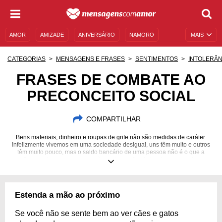
AMOR
AMIZADE
ANIVERSÁRIO
NAMORO
MAIS
SENTIMENTOS
LEGENDAS
DATAS ESPECIAIS
CATEGORIAS
MENSAGENS E FRASES
SENTIMENTOS
INTOLERÂN
UNIVERSO FEMININO
AUTOAJUDA
DESCULPAS
FRASES DE COMBATE AO
PRECONCEITO SOCIAL
MENSAGENS E FRASES
MENSAGENS DE ANIVERSÁRIO
ENTRETENIMENTO
FAMOSOS
BÍBLIA
COMPARTILHAR
Bens materiais, dinheiro e roupas de grife não são medidas de caráter.
Infelizmente vivemos em uma sociedade desigual, uns têm muito e outros
têm muito pouco, mas o saldo bancário de uma pessoa não é o que a
define, por isso uma pessoa não pode ser discriminada por sua classe
social.
Estenda a mão ao próximo
Se você não se sente bem ao ver cães e gatos