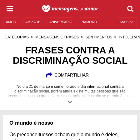
AMOR
AMIZADE
ANIVERSÁRIO
NAMORO
MAIS
SENTIMENTOS
LEGENDAS
DATAS ESPECIAIS
CATEGORIAS
MENSAGENS E FRASES
SENTIMENTOS
INTOLERÂN
UNIVERSO FEMININO
AUTOAJUDA
DESCULPAS
FRASES CONTRA A
DISCRIMINAÇÃO SOCIAL
MENSAGENS E FRASES
MENSAGENS DE ANIVERSÁRIO
ENTRETENIMENTO
FAMOSOS
BÍBLIA
COMPARTILHAR
No dia 21 de março é comemorado o dia internacional contra a
discriminação social, porém ainda existe muitas pessoas que são
preconceituosas ou que dizem coisas racistas, mas não se prenda à esses
preconceitos retrógrados. Celebre a diversidade aceitando-a!
O mundo é nosso
Os preconceituosos acham que o mundo é deles,