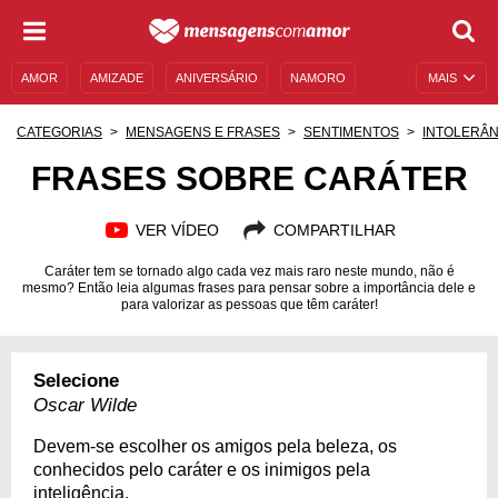
AMOR
AMIZADE
ANIVERSÁRIO
NAMORO
MAIS
SENTIMENTOS
LEGENDAS
DATAS ESPECIAIS
CATEGORIAS
MENSAGENS E FRASES
SENTIMENTOS
INTOLERÂN
UNIVERSO FEMININO
AUTOAJUDA
DESCULPAS
FRASES SOBRE CARÁTER
MENSAGENS E FRASES
MENSAGENS DE ANIVERSÁRIO
VER VÍDEO
COMPARTILHAR
ENTRETENIMENTO
FAMOSOS
BÍBLIA
Caráter tem se tornado algo cada vez mais raro neste mundo, não é
mesmo? Então leia algumas frases para pensar sobre a importância dele e
para valorizar as pessoas que têm caráter!
Selecione
Oscar Wilde
Devem-se escolher os amigos pela beleza, os
conhecidos pelo caráter e os inimigos pela
inteligência.