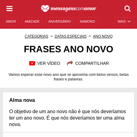
AMOR
AMIZADE
ANIVERSÁRIO
NAMORO
MAIS
SENTIMENTOS
LEGENDAS
DATAS ESPECIAIS
CATEGORIAS
DATAS ESPECIAIS
ANO NOVO
UNIVERSO FEMININO
AUTOAJUDA
DESCULPAS
FRASES ANO NOVO
MENSAGENS E FRASES
MENSAGENS DE ANIVERSÁRIO
VER VÍDEO
COMPARTILHAR
ENTRETENIMENTO
FAMOSOS
BÍBLIA
Vamos esperar esse novo ano que se aproxima com belos versos, belas
frases e palavras.
Alma nova
O objetivo de um ano novo não é que nós deveríamos
ter um ano novo. É que nós deveríamos ter uma alma
nova.