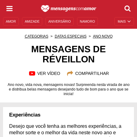
AMOR
AMIZADE
ANIVERSÁRIO
NAMORO
MAIS
SENTIMENTOS
LEGENDAS
DATAS ESPECIAIS
CATEGORIAS
DATAS ESPECIAIS
ANO NOVO
UNIVERSO FEMININO
AUTOAJUDA
DESCULPAS
MENSAGENS DE
RÉVEILLON
MENSAGENS E FRASES
MENSAGENS DE ANIVERSÁRIO
ENTRETENIMENTO
FAMOSOS
BÍBLIA
VER VÍDEO
COMPARTILHAR
Ano novo, vida nova, mensagens novas! Surpreenda nesta virada de ano
e distribua belas mensagens desejando tudo de bom para o ano que se
inicia!
Experiências
Desejo que você tenha as melhores experiências, a
melhor sorte e o melhor da vida neste novo ano e