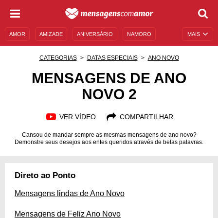
AMOR
AMIZADE
ANIVERSÁRIO
NAMORO
MAIS
SENTIMENTOS
LEGENDAS
DATAS ESPECIAIS
CATEGORIAS
DATAS ESPECIAIS
ANO NOVO
UNIVERSO FEMININO
AUTOAJUDA
DESCULPAS
MENSAGENS DE ANO
NOVO 2
MENSAGENS E FRASES
MENSAGENS DE ANIVERSÁRIO
ENTRETENIMENTO
FAMOSOS
BÍBLIA
VER VÍDEO
COMPARTILHAR
Cansou de mandar sempre as mesmas mensagens de ano novo?
Demonstre seus desejos aos entes queridos através de belas palavras.
Direto ao Ponto
Mensagens lindas de Ano Novo
Mensagens de Feliz Ano Novo