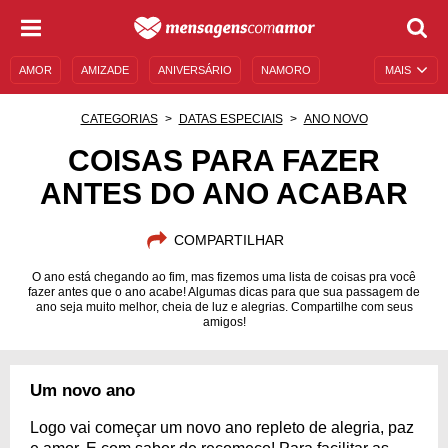
AMOR
AMIZADE
ANIVERSÁRIO
NAMORO
MAIS
SENTIMENTOS
LEGENDAS
DATAS ESPECIAIS
CATEGORIAS
DATAS ESPECIAIS
ANO NOVO
UNIVERSO FEMININO
AUTOAJUDA
DESCULPAS
COISAS PARA FAZER
ANTES DO ANO ACABAR
MENSAGENS E FRASES
MENSAGENS DE ANIVERSÁRIO
ENTRETENIMENTO
FAMOSOS
BÍBLIA
COMPARTILHAR
O ano está chegando ao fim, mas fizemos uma lista de coisas pra você
fazer antes que o ano acabe! Algumas dicas para que sua passagem de
ano seja muito melhor, cheia de luz e alegrias. Compartilhe com seus
amigos!
Um novo ano
Logo vai começar um novo ano repleto de alegria, paz