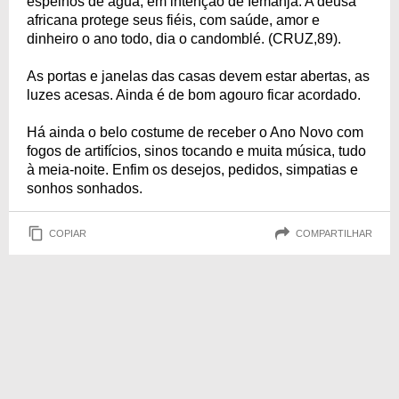
espelhos de água, em intenção de Iemanjá. A deusa
africana protege seus fiéis, com saúde, amor e
dinheiro o ano todo, dia o candomblé. (CRUZ,89).
As portas e janelas das casas devem estar abertas, as
luzes acesas. Ainda é de bom agouro ficar acordado.
Há ainda o belo costume de receber o Ano Novo com
fogos de artifícios, sinos tocando e muita música, tudo
à meia-noite. Enfim os desejos, pedidos, simpatias e
sonhos sonhados.
COPIAR
COMPARTILHAR