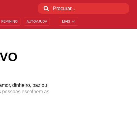
 FEMININO
AUTOAJUDA
MAIS
OVO
mor, dinheiro, paz ou
as pessoas escolhem as
patia que mais tem a ver
ssicas para o Réveillon:
ire a primeira pedra! Se
o que separamos para lhe