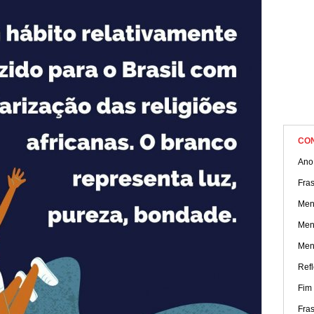
CO
Ano
Fra
Men
Men
Men
Ref
Fim
Fra