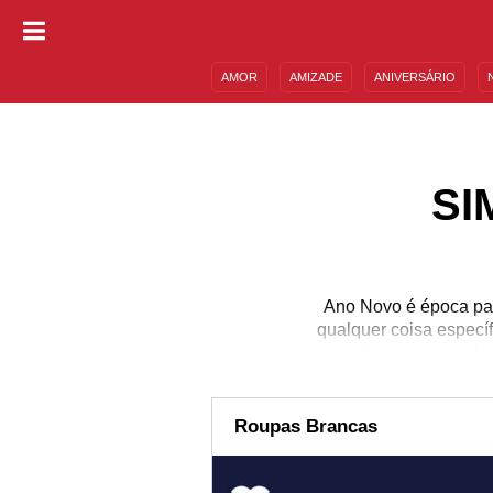
AMOR
AMIZADE
ANIVERSÁRIO
DESCULPAS
MENSAGENS E FRASES
SI
Ano Novo é época par
qualquer coisa especí
cores de roupas com bas
com os seus objetivos. 
quem nunca guardou uma 
você quer colocar a sua
Roupas Brancas