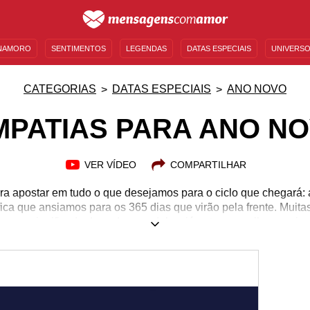
NAMORO
SENTIMENTOS
LEGENDAS
DATAS ESPECIAIS
UNIVERSO
MENSAGENS DE ANIVERSÁRIO
ENTRETENIMENTO
FAMOSOS
BÍBLIA
CATEGORIAS
DATAS ESPECIAIS
ANO NOVO
MPATIAS PARA ANO N
VER VÍDEO
COMPARTILHAR
a apostar em tudo o que desejamos para o ciclo que chegará: a
fica que ansiamos para os 365 dias que virão pela frente. Muit
e no significado de cada uma delas, já outras escolhem a sim
Você costuma fazer simpatias? Existem muitas extremamente clá
sementinha de romã na carteira para ter mais dinheiro que at
 fé em ação nessa virada, conheça as simpatias para Ano Nov
dar uma forcinha nessa hora!