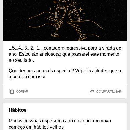
...5...4...3...2...1... contagem regressiva para a virada de
ano. Estou tão ansioso(a) que passarei este momento
ao seu lado.
Quer ter um ano mais especial? Veja 15 atitudes que o
ajudarão com isso
COPIAR
COMPARTILHAR
Hábitos
Muitas pessoas esperam o ano novo por um novo
começo em hábitos velhos.