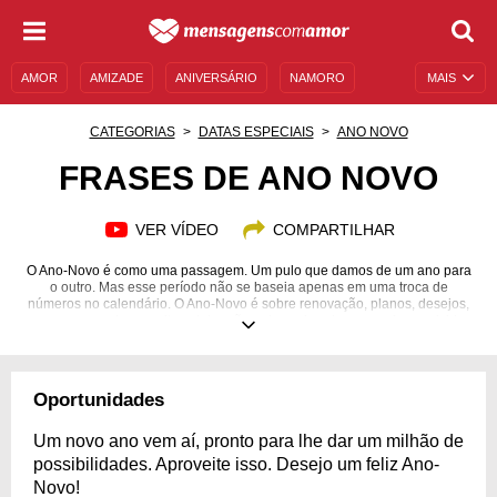
AMOR
AMIZADE
ANIVERSÁRIO
NAMORO
MAIS
SENTIMENTOS
LEGENDAS
DATAS ESPECIAIS
CATEGORIAS
DATAS ESPECIAIS
ANO NOVO
UNIVERSO FEMININO
AUTOAJUDA
DESCULPAS
FRASES DE ANO NOVO
MENSAGENS E FRASES
MENSAGENS DE ANIVERSÁRIO
VER VÍDEO
COMPARTILHAR
ENTRETENIMENTO
FAMOSOS
BÍBLIA
O Ano-Novo é como uma passagem. Um pulo que damos de um ano para
o outro. Mas esse período não se baseia apenas em uma troca de
números no calendário. O Ano-Novo é sobre renovação, planos, desejos,
esperança e, claro, muita celebração pelas coisas boas que foram vividas
e pelas que virão. É um momento de ressignificar também as dores e as
memórias negativas, tornando-as fonte de aprendizado e reflexão. É
também sobre o coletivo: o abraço às pessoas que amamos e a felicidades
em mantê-las em nossas vidas por mais 365 dias e além! Quer ler e
Oportunidades
compartilhar frases diferentes de Ano-Novo? Venha conferir estas que
preparamos e comemore da melhor forma!
Um novo ano vem aí, pronto para lhe dar um milhão de
possibilidades. Aproveite isso. Desejo um feliz Ano-
Novo!