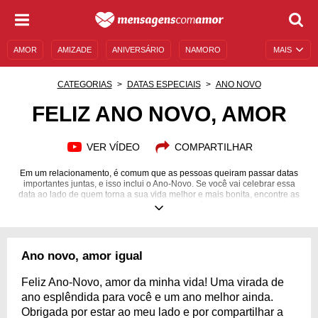
AMOR
AMIZADE
ANIVERSÁRIO
NAMORO
MAIS
SENTIMENTOS
LEGENDAS
DATAS ESPECIAIS
CATEGORIAS
DATAS ESPECIAIS
ANO NOVO
UNIVERSO FEMININO
AUTOAJUDA
DESCULPAS
FELIZ ANO NOVO, AMOR
MENSAGENS E FRASES
MENSAGENS DE ANIVERSÁRIO
VER VÍDEO
COMPARTILHAR
ENTRETENIMENTO
FAMOSOS
BÍBLIA
Em um relacionamento, é comum que as pessoas queiram passar datas
importantes juntas, e isso inclui o Ano-Novo. Se você vai celebrar essa
data ao lado de quem torna a sua vida melhor e mais bonita, encontre as
melhores mensagens para dizer tudo que você sente por esse alguém,
deixando o momento ainda mais inesquecível. A seguir, veja como dizer:
"feliz Ano-Novo, amor" de uma maneira original, encantadora e verdadeira.
Saiba quais são as palavras que combinam com essa festa incrível e
permita que seu coração fale mais alto nesse momento tão especial e
Ano novo, amor igual
único na sua vida e na de quem você mais ama!
Feliz Ano-Novo, amor da minha vida! Uma virada de
ano esplêndida para você e um ano melhor ainda.
Obrigada por estar ao meu lado e por compartilhar a