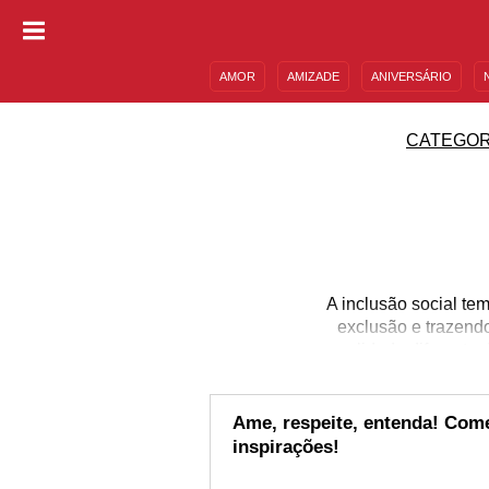
AMOR
AMIZADE
ANIVERSÁRIO
DESCULPAS
MENSAGENS E FRASES
CATEGOR
A inclusão social te
exclusão e trazendo
sexualidade diferente 
serem quem são. Que t
uma sociedade mais j
ensinamentos e comp
Ame, respeite, entenda! Com
inspirações!