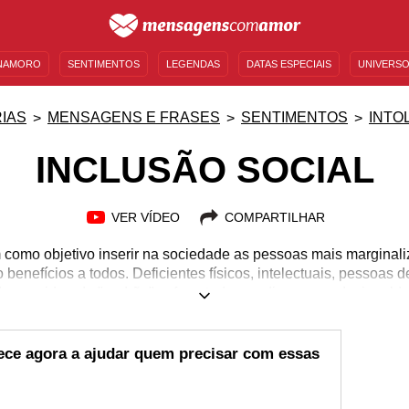
NAMORO
SENTIMENTOS
LEGENDAS
DATAS ESPECIAIS
UNIVERSO
MENSAGENS DE ANIVERSÁRIO
ENTRETENIMENTO
FAMOSOS
BÍBLIA
IAS
MENSAGENS E FRASES
SENTIMENTOS
INTO
INCLUSÃO SOCIAL
VER VÍDEO
COMPARTILHAR
m como objetivo inserir na sociedade as pessoas mais margina
 benefícios a todos. Deficientes físicos, intelectuais, pessoas 
da considerada "padrão" sofrem todos os dias com a desigualda
al aprender um pouco mais sobre essa luta e se juntar a essas
usta e igualitária? Confira nossas mensagens sobre inclusão s
artilhe com seus amigos para que cada vez mais pessoas se t
ece agora a ajudar quem precisar com essas
necessidade da inclusão.