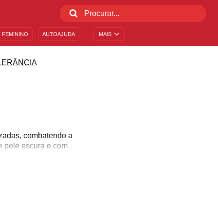
 FEMININO
AUTOAJUDA
MAIS
LERÂNCIA
lizadas, combatendo a
de pele escura e com
de pelo simples fato de
 pessoas no debate por
ocial, absorva alguns
ornem conscientes da