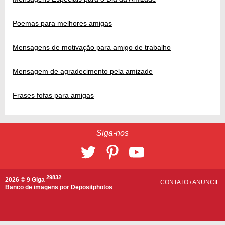
Poemas para melhores amigas
Mensagens de motivação para amigo de trabalho
Mensagem de agradecimento pela amizade
Frases fofas para amigas
Siga-nos
29832
2026 © 9 Giga
CONTATO
/
ANUNCIE
Banco de imagens por
Depositphotos