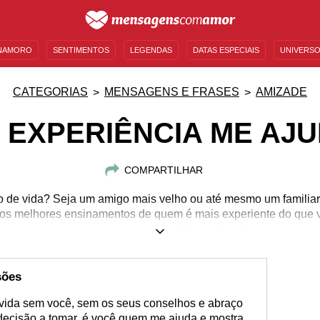
NAMORO
SENTIMENTOS
LEGENDAS
DATAS ESPECIAIS
UNIVERSO
MENSAGENS DE ANIVERSÁRIO
ENTRETENIMENTO
FAMOSOS
BÍBLIA
CATEGORIAS
MENSAGENS E FRASES
AMIZADE
 EXPERIÊNCIA ME AJ
COMPARTILHAR
de vida? Seja um amigo mais velho ou até mesmo um familiar, 
 os melhores ensinamentos de quem é mais experiente do que 
os momentos, conselhos e dicas!
sões
 vida sem você, sem os seus conselhos e abraço
ecisão a tomar, é você quem me ajuda e mostra