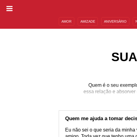
AMOR
AMIZADE
ANIVERSÁRIO
DESCULPAS
MENSAGENS E FRASES
SUA
Quem é o seu exemplo 
essa relação e absorver
Quem me ajuda a tomar deci
Eu não sei o que seria da minha
amigo. Toda vez que tenho uma d