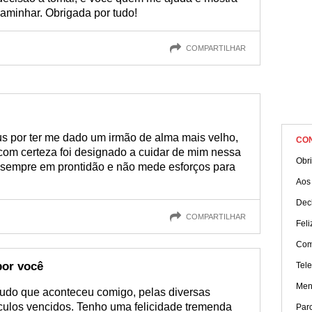
caminhar. Obrigada por tudo!
COMPARTILHAR
s por ter me dado um irmão de alma mais velho,
CO
om certeza foi designado a cuidar de mim nessa
Obri
á sempre em prontidão e não mede esforços para
Aos 
Dec
COMPARTILHAR
Feli
Com
por você
Tel
Men
udo que aconteceu comigo, pelas diversas
culos vencidos. Tenho uma felicidade tremenda
Parc