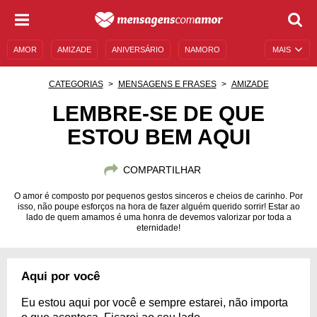
AMOR
AMIZADE
ANIVERSÁRIO
NAMORO
MAIS
SENTIMENTOS
LEGENDAS
DATAS ESPECIAIS
CATEGORIAS
MENSAGENS E FRASES
AMIZADE
UNIVERSO FEMININO
AUTOAJUDA
DESCULPAS
LEMBRE-SE DE QUE
ESTOU BEM AQUI
MENSAGENS E FRASES
MENSAGENS DE ANIVERSÁRIO
ENTRETENIMENTO
FAMOSOS
BÍBLIA
COMPARTILHAR
O amor é composto por pequenos gestos sinceros e cheios de carinho. Por
isso, não poupe esforços na hora de fazer alguém querido sorrir! Estar ao
lado de quem amamos é uma honra de devemos valorizar por toda a
eternidade!
Aqui por você
Eu estou aqui por você e sempre estarei, não importa