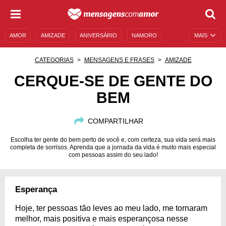
AMOR
AMIZADE
ANIVERSÁRIO
NAMORO
MAIS
SENTIMENTOS
LEGENDAS
DATAS ESPECIAIS
CATEGORIAS
MENSAGENS E FRASES
AMIZADE
UNIVERSO FEMININO
AUTOAJUDA
DESCULPAS
CERQUE-SE DE GENTE DO
BEM
MENSAGENS E FRASES
MENSAGENS DE ANIVERSÁRIO
ENTRETENIMENTO
FAMOSOS
BÍBLIA
COMPARTILHAR
Escolha ter gente do bem perto de você e, com certeza, sua vida será mais
completa de sorrisos. Aprenda que a jornada da vida é muito mais especial
com pessoas assim do seu lado!
Esperança
Hoje, ter pessoas tão leves ao meu lado, me tornaram
melhor, mais positiva e mais esperançosa nesse