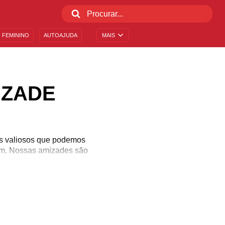
 FEMININO
AUTOAJUDA
MAIS
IZADE
s valiosos que podemos
sim. Nossas amizades são
essitam de demonstrações
e você de expressar, com
paramos as mais belas
. Compartilhe!