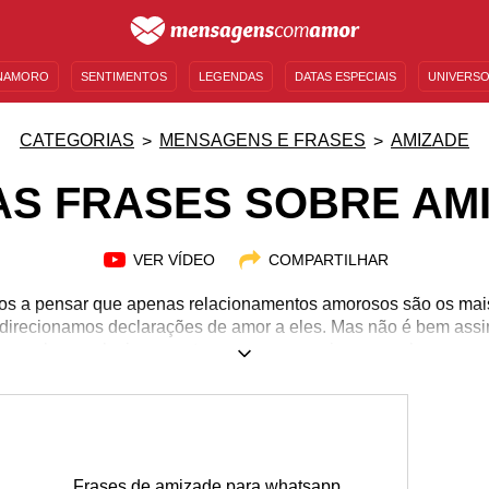
NAMORO
SENTIMENTOS
LEGENDAS
DATAS ESPECIAIS
UNIVERSO
MENSAGENS DE ANIVERSÁRIO
ENTRETENIMENTO
FAMOSOS
BÍBLIA
CATEGORIAS
MENSAGENS E FRASES
AMIZADE
AS FRASES SOBRE AM
VER VÍDEO
COMPARTILHAR
os a pensar que apenas relacionamentos amorosos são os mai
s direcionamos declarações de amor a eles. Mas não é bem as
nto qualquer relacionamento amoroso e, assim como eles, nec
se fortalecer. Você ama seus amigos, certo? Então nada imped
amizade, o quanto você se importa com eles. Nesta página, se
 você dizer o quanto ama seus amigos e preza a amizade deles
Frases de amizade para whatsapp