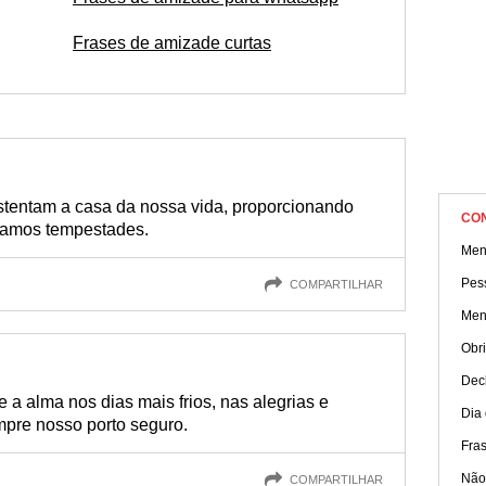
Frases de amizade curtas
stentam a casa da nossa vida, proporcionando
CO
ntamos tempestades.
Men
Pes
COMPARTILHAR
Men
Obri
Dec
a alma nos dias mais frios, nas alegrias e
Dia
mpre nosso porto seguro.
Fra
Não
COMPARTILHAR