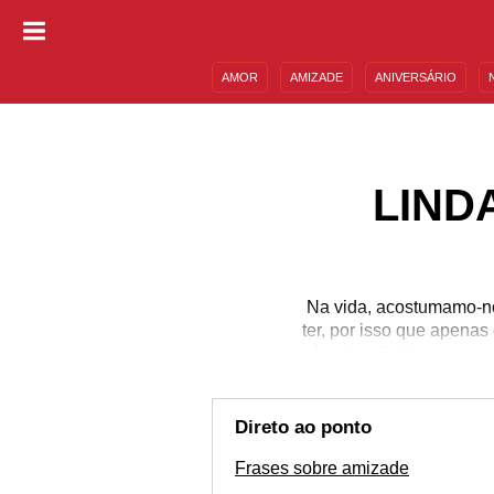
AMOR
AMIZADE
ANIVERSÁRIO
DESCULPAS
MENSAGENS E FRASES
LIND
Na vida, acostumamo-n
ter, por isso que apena
vínculos tão fortes qua
de carinho e amor para 
lindas frases sobre 
palavras para
Direto ao ponto
Frases sobre amizade