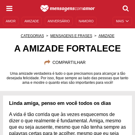
AMOR
AMIZADE
ANIVERSÁRIO
NAMORO
MAIS
SENTIMENTOS
LEGENDAS
DATAS ESPECIAIS
CATEGORIAS
MENSAGENS E FRASES
AMIZADE
UNIVERSO FEMININO
AUTOAJUDA
DESCULPAS
A AMIZADE FORTALECE
MENSAGENS E FRASES
MENSAGENS DE ANIVERSÁRIO
COMPARTILHAR
ENTRETENIMENTO
FAMOSOS
BÍBLIA
Uma amizade verdadeira é tudo o que precisamos para alcançar a tão
desejada felicidade. Por isso, fique sempre ao lado das pessoas que tanto
ama e mostre o quanto elas são importantes para você!
Linda amiga, penso em você todos os dias
A vida é tão corrida que às vezes esquecemos de
dizer o que realmente é fundamental. Amiga, mesmo
que eu seja ausente, mesmo que não tenha sempre as
palavras certas para te acolher, mesmo que eu seja