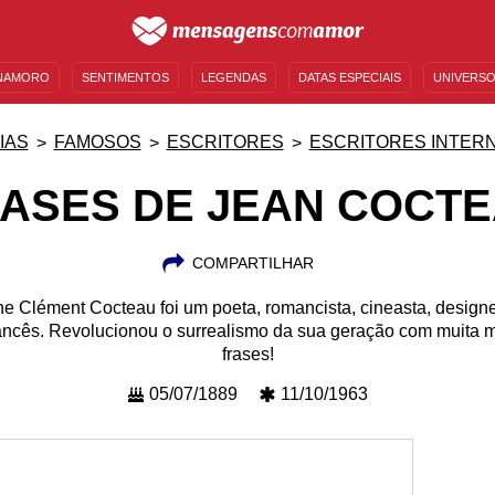
NAMORO
SENTIMENTOS
LEGENDAS
DATAS ESPECIAIS
UNIVERSO
MENSAGENS DE ANIVERSÁRIO
ENTRETENIMENTO
FAMOSOS
BÍBLIA
IAS
FAMOSOS
ESCRITORES
ESCRITORES INTER
ASES DE JEAN COCT
COMPARTILHAR
 Clément Cocteau foi um poeta, romancista, cineasta, designer
rancês. Revolucionou o surrealismo da sua geração com muita 
frases!
05/07/1889
11/10/1963