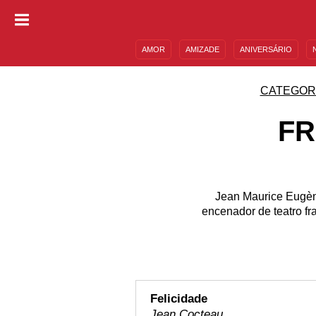
AMOR
AMIZADE
ANIVERSÁRIO
DESCULPAS
MENSAGENS E FRASES
CATEGOR
FR
Jean Maurice Eugène
encenador de teatro f
Felicidade
Jean Cocteau