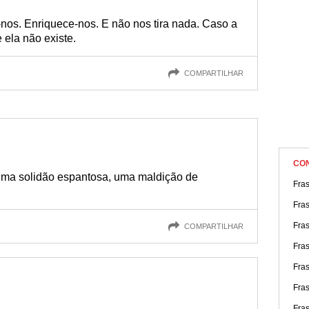
-nos. Enriquece-nos. E não nos tira nada. Caso a
 ela não existe.
COMPARTILHAR
CO
uma solidão espantosa, uma maldição de
Fra
Fras
Fras
COMPARTILHAR
Fra
Fra
Fra
Fras