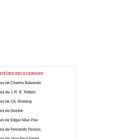
NTEÚDO RELACIONADO
ses de Charles Bukowski
es de J. R. R. Tolkien
es de J.K. Rowling
ses de Goethe
ses de Edgar Allan Poe
ses de Fernando Pessoa
es de Jean-Paul Sartre