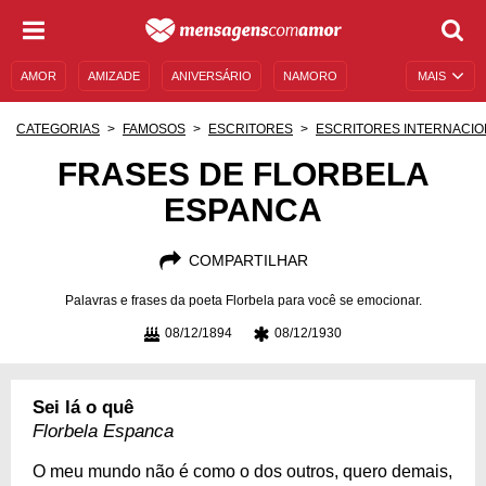
AMOR
AMIZADE
ANIVERSÁRIO
NAMORO
MAIS
SENTIMENTOS
LEGENDAS
DATAS ESPECIAIS
CATEGORIAS
FAMOSOS
ESCRITORES
ESCRITORES INTERNACIO
UNIVERSO FEMININO
AUTOAJUDA
DESCULPAS
FRASES DE FLORBELA
ESPANCA
MENSAGENS E FRASES
MENSAGENS DE ANIVERSÁRIO
ENTRETENIMENTO
FAMOSOS
BÍBLIA
COMPARTILHAR
Palavras e frases da poeta Florbela para você se emocionar.
08/12/1894
08/12/1930
Sei lá o quê
Florbela Espanca
O meu mundo não é como o dos outros, quero demais,