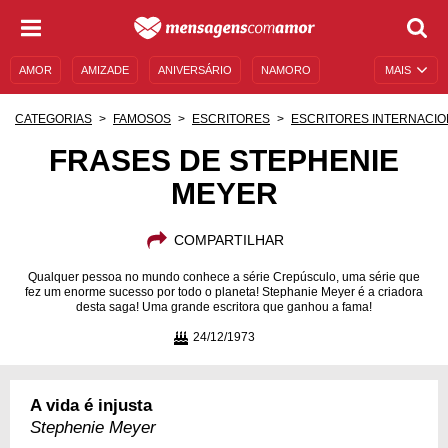
AMOR
AMIZADE
ANIVERSÁRIO
NAMORO
MAIS
SENTIMENTOS
LEGENDAS
DATAS ESPECIAIS
CATEGORIAS
FAMOSOS
ESCRITORES
ESCRITORES INTERNACIO
UNIVERSO FEMININO
AUTOAJUDA
DESCULPAS
FRASES DE STEPHENIE
MEYER
MENSAGENS E FRASES
MENSAGENS DE ANIVERSÁRIO
ENTRETENIMENTO
FAMOSOS
BÍBLIA
COMPARTILHAR
Qualquer pessoa no mundo conhece a série Crepúsculo, uma série que
fez um enorme sucesso por todo o planeta! Stephanie Meyer é a criadora
desta saga! Uma grande escritora que ganhou a fama!
24/12/1973
A vida é injusta
Stephenie Meyer