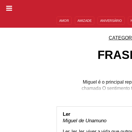
AMOR
AMIZADE
ANIVERSÁRIO
DESCULPAS
MENSAGENS E FRASES
CATEGOR
FRAS
Miguel é o principal re
chamada O sentimento tr
Ler
Miguel de Unamuno
Ler, ler, ler, viver a vida que out