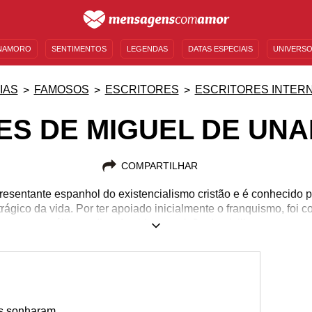
NAMORO
SENTIMENTOS
LEGENDAS
DATAS ESPECIAIS
UNIVERSO
MENSAGENS DE ANIVERSÁRIO
ENTRETENIMENTO
FAMOSOS
BÍBLIA
IAS
FAMOSOS
ESCRITORES
ESCRITORES INTER
ES DE MIGUEL DE UN
COMPARTILHAR
presentante espanhol do existencialismo cristão e é conhecido 
ágico da vida. Por ter apoiado inicialmente o franquismo, foi
últimos dias de vida em prisão domiciliar.
29/09/1864
31/12/1936
ros sonharam.