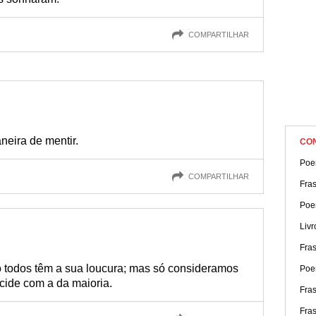
COMPARTILHAR
neira de mentir.
CO
Poe
COMPARTILHAR
Fra
Poe
Liv
Fras
 todos têm a sua loucura; mas só consideramos
Poe
cide com a da maioria.
Fra
Fra