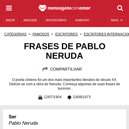
AMOR
AMIZADE
ANIVERSÁRIO
NAMORO
MAIS
SENTIMENTOS
LEGENDAS
DATAS ESPECIAIS
CATEGORIAS
FAMOSOS
ESCRITORES
ESCRITORES INTERNACIO
UNIVERSO FEMININO
AUTOAJUDA
DESCULPAS
FRASES DE PABLO
NERUDA
MENSAGENS E FRASES
MENSAGENS DE ANIVERSÁRIO
ENTRETENIMENTO
FAMOSOS
BÍBLIA
COMPARTILHAR
O poeta chileno foi um dos mais importantes literatos do século XX.
Delicie-se com a obra de Neruda. Conheça algumas de suas frases de
sucesso.
12/07/1904
23/09/1973
Ser
Pablo Neruda