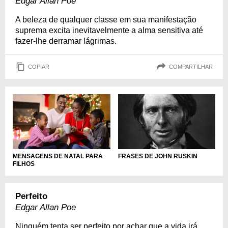
Edgar Allan Poe
A beleza de qualquer classe em sua manifestação
suprema excita inevitavelmente a alma sensitiva até
fazer-lhe derramar lágrimas.
COPIAR
COMPARTILHAR
MENSAGENS DE NATAL PARA
FRASES DE JOHN RUSKIN
FILHOS
Perfeito
Edgar Allan Poe
Ninguém tenta ser perfeito por achar que a vida irá