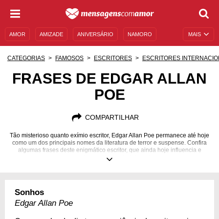
AMOR
AMIZADE
ANIVERSÁRIO
NAMORO
MAIS
SENTIMENTOS
LEGENDAS
DATAS ESPECIAIS
CATEGORIAS
FAMOSOS
ESCRITORES
ESCRITORES INTERNACIO
UNIVERSO FEMININO
AUTOAJUDA
DESCULPAS
FRASES DE EDGAR ALLAN
POE
MENSAGENS E FRASES
MENSAGENS DE ANIVERSÁRIO
ENTRETENIMENTO
FAMOSOS
BÍBLIA
COMPARTILHAR
Tão misterioso quanto exímio escritor, Edgar Allan Poe permanece até hoje
como um dos principais nomes da literatura de terror e suspense. Confira
algumas frases deste enigmático escritor, que ainda hoje influencia e
emociona milhares de leitores!
19/01/1809
07/10/1849
Sonhos
Edgar Allan Poe