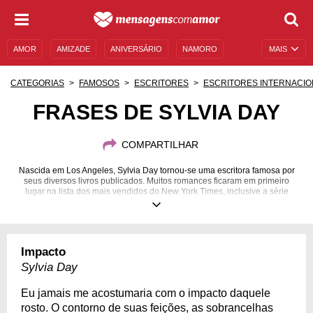
AMOR
AMIZADE
ANIVERSÁRIO
NAMORO
MAIS
SENTIMENTOS
LEGENDAS
DATAS ESPECIAIS
CATEGORIAS
FAMOSOS
ESCRITORES
ESCRITORES INTERNACIO
UNIVERSO FEMININO
AUTOAJUDA
DESCULPAS
FRASES DE SYLVIA DAY
MENSAGENS E FRASES
MENSAGENS DE ANIVERSÁRIO
COMPARTILHAR
ENTRETENIMENTO
FAMOSOS
BÍBLIA
Nascida em Los Angeles, Sylvia Day tornou-se uma escritora famosa por
seus diversos livros publicados. Muitos romances ficaram em primeiro
lugar na lista dos mais vendidos do New York Times, inclusive a série
Crossfire, que vem arrancando suspiros de milhares de mulheres do
mundo.
11/03/1973
Impacto
Sylvia Day
Eu jamais me acostumaria com o impacto daquele
rosto. O contorno de suas feições, as sobrancelhas