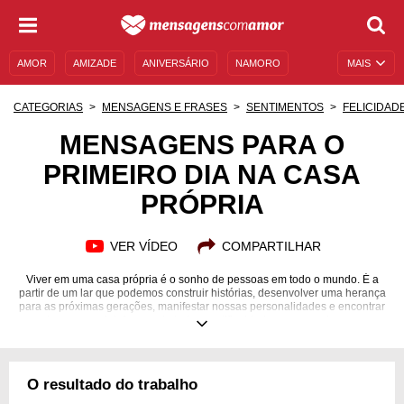
AMOR
AMIZADE
ANIVERSÁRIO
NAMORO
MAIS
SENTIMENTOS
LEGENDAS
DATAS ESPECIAIS
CATEGORIAS
MENSAGENS E FRASES
SENTIMENTOS
FELICIDAD
UNIVERSO FEMININO
AUTOAJUDA
DESCULPAS
MENSAGENS PARA O
PRIMEIRO DIA NA CASA
MENSAGENS E FRASES
MENSAGENS DE ANIVERSÁRIO
PRÓPRIA
ENTRETENIMENTO
FAMOSOS
BÍBLIA
VER VÍDEO
COMPARTILHAR
Viver em uma casa própria é o sonho de pessoas em todo o mundo. É a
partir de um lar que podemos construir histórias, desenvolver uma herança
para as próximas gerações, manifestar nossas personalidades e encontrar
um lugar especial. Apesar de todas as dificuldades que envolvem esse
processo de adquirir um imóvel, há quem consiga concretizar esse sonho
com muita felicidade. Se você está nessa situação ou conhece alguém que
alcançou essa conquista, demonstre a sua alegria! Use mensagens de alto
astral e de muita positividade para celebrar esse novo ciclo, que trará
O resultado do trabalho
ótimas surpresas e descobertas. Viva esse primeiro dia como se fosse
para sempre!