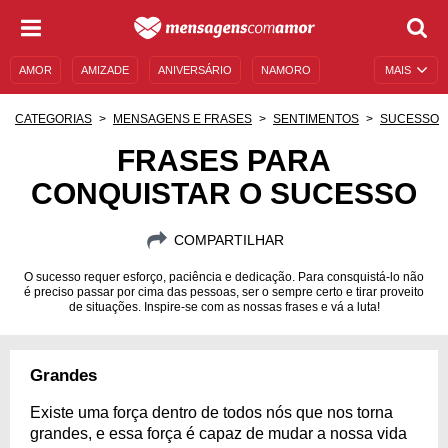
AMOR
AMIZADE
ANIVERSÁRIO
NAMORO
MAIS
SENTIMENTOS
LEGENDAS
DATAS ESPECIAIS
CATEGORIAS
MENSAGENS E FRASES
SENTIMENTOS
SUCESSO
UNIVERSO FEMININO
AUTOAJUDA
DESCULPAS
FRASES PARA
CONQUISTAR O SUCESSO
MENSAGENS E FRASES
MENSAGENS DE ANIVERSÁRIO
ENTRETENIMENTO
FAMOSOS
BÍBLIA
COMPARTILHAR
O sucesso requer esforço, paciência e dedicação. Para consquistá-lo não
é preciso passar por cima das pessoas, ser o sempre certo e tirar proveito
de situações. Inspire-se com as nossas frases e vá a luta!
Grandes
Existe uma força dentro de todos nós que nos torna
grandes, e essa força é capaz de mudar a nossa vida